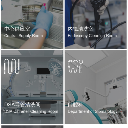
中心供应室
内镜清洗室
Central Supply Room
Endoscopy Cleaning Room
DSA导管清洗间
口腔科
DSA Catheter Cleaning Room
Department of Stomatology