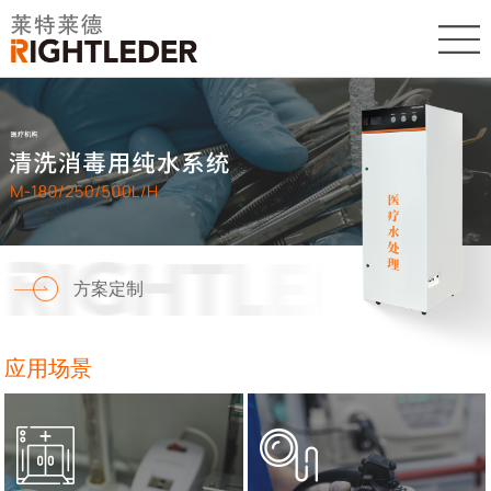
首
页
医
疗
生
机
物
科
构
制
研
服
药
高
务
经
方案定制
校
中
典
联
应用场景
心
案
系
例
我
们