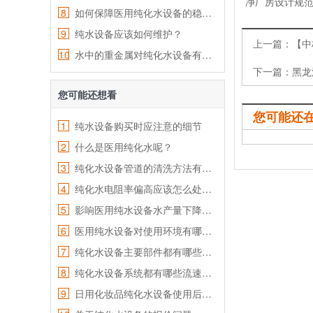
净厂房设计规范
8
如何保障医用纯化水设备的稳定运行？
9
纯水设备应该如何维护？
上一篇：
【中
10
水中的重金属对纯化水设备有哪些危害？
下一篇：
黑龙
您可能还想看
您可能还
1
纯水设备购买时应注意的细节
2
什么是医用纯化水呢？
3
纯化水设备管道的清洗方法有哪些？
4
纯化水电阻率偏高应该怎么处理？
5
影响医用纯水设备水产量下降原因有哪些？
6
医用纯水设备对使用环境有哪些要求？
7
纯化水设备主要部件都有哪些作用？
8
纯化水设备系统都有哪些流速概念呢？
9
日用化妆品纯化水设备使用后需要做好清理工作？