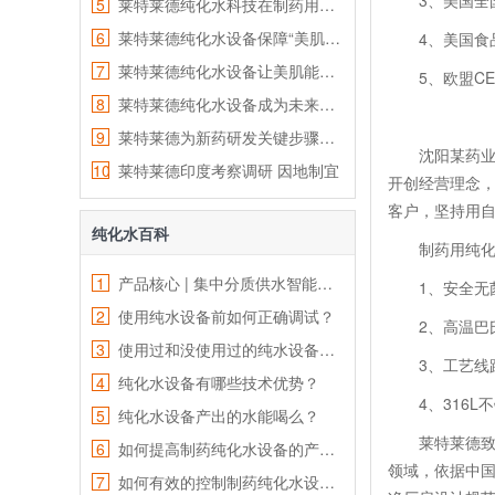
3、美国全国
5
莱特莱德纯化水科技在制药用水设备中的应用
6
莱特莱德纯化水设备保障“美肌”而不是“霉肌”
4、美国食品
7
莱特莱德纯化水设备让美肌能量加乘
5、欧盟CE
8
莱特莱德纯化水设备成为未来水处理又一增长点
9
莱特莱德为新药研发关键步骤提供完美解决方案
沈阳某药业有
10
莱特莱德印度考察调研 因地制宜
开创经营理念
客户，坚持用
纯化水百科
制药用纯化
1
产品核心 | 集中分质供水智能控制系统技术解析
1、安全无
2
使用纯水设备前如何正确调试？
2、高温巴
3
使用过和没使用过的纯水设备反渗透膜保存方法一样么？
3、工艺线路
4
纯化水设备有哪些技术优势？
4、316L
5
纯化水设备产出的水能喝么？
莱特莱德致力
6
如何提高制药纯化水设备的产水效率？
领域，依据中国G
7
如何有效的控制制药纯化水设备的污染问题？