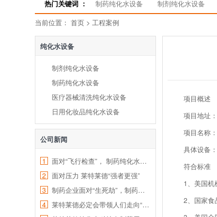
热门关键词 ：
制药纯化水设备
制剂纯化水设备
当前位置：
首页
>
工程案例
纯化水设备
制剂纯化水设备
制药纯化水设备
医疗器械清洗纯化水设备
项目概述
日用化妆品纯化水设备
项目地址：
项目名称：沈
公司新闻
具体设备：制
1
面对“飞行检查”， 制药纯化水设备将“大展拳脚”
符合标准
2
面对压力 莱特莱德“强者更强”
1、美国机械工
3
制药企业面对“生死劫”，制药加工用水是关键
2、国家食品药
4
莱特莱德必定会带领人们走向“健康中国”